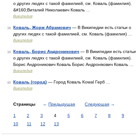
о других людях с такой фамилией, см. Коваль (фамилия).
&#160;Виталий Николаевич Коваль …
Википедия
Коваль, Жорж Абрамович
— В Википедии есть статьи о
38
других людях с такой фамилией, см. Коваль (фамилия) …
Википедия
Коваль, Борис Андроникович
— В Википедии есть статьи
39
о других людях с такой фамилией, см. Коваль (фамилия).
Борис Андроникович Коваль Борис Андронікович Коваль …
Википедия
Коваль (город)
— Город Коваль Kowal Герб …
40
Википедия
Страницы
←
Предыдущая
Следующая
→
1
2
3
4
5
6
7
8
9
10
11
12
13